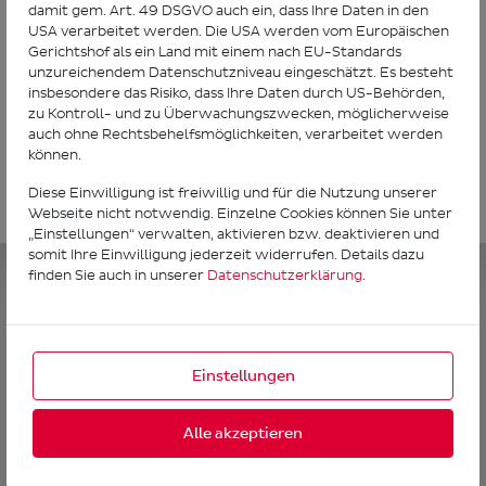
damit gem. Art. 49 DSGVO auch ein, dass Ihre Daten in den
USA verarbeitet werden. Die USA werden vom Europäischen
*
Pflichtfeld
Gerichtshof als ein Land mit einem nach EU-Standards
unzureichendem Datenschutzniveau eingeschätzt. Es besteht
insbesondere das Risiko, dass Ihre Daten durch US-Behörden,
zu Kontroll- und zu Überwachungszwecken, möglicherweise
auch ohne Rechtsbehelfsmöglichkeiten, verarbeitet werden
können.
Diese Einwilligung ist freiwillig und für die Nutzung unserer
Webseite nicht notwendig. Einzelne Cookies können Sie unter
„Einstellungen“ verwalten, aktivieren bzw. deaktivieren und
somit Ihre Einwilligung jederzeit widerrufen. Details dazu
finden Sie auch in unserer
Datenschutzerklärung
.
© (1.60) 2026 DPD
Impressum
AGB
Datenschutz
dpd.at
Deutsch
Einstellungen
Alle akzeptieren