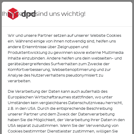
Ihre Daten sind uns wichtig!
Wir und unsere Partner setzen auf unserer Website Cookies
ein. Während einige von ihnen notwendig sind, helfen uns
andere Erkenntnisse über Zielgruppen und
Passwort wiederherstellen
Produktentwicklung zu gewinnen sowie externe Multimedia
Inhalte einzubinden. Andere helfen uns dein webseiten- und
Bitte geben Sie Ihre E-Mail-Adresse in das Feld ein. Wir
geräteübergreifendes Surfverhalten zum Zwecke der
schicken Ihnen den Link zu einem neuen Passwort zu.
Komfortverbesserung, Webseitenoptimierung und zur
Analyse des Nutzerverhaltens pseudonymisiert zu
verarbeiten.
*
E-Mail-Adresse
Die Verarbeitung der Daten kann auch außerhalb des
Europäischen Wirtschaftsraumes stattfinden, wo unter
Umständen kein vergleichbares Datenschutzniveau herrscht,
Abbrechen
z.B. in den USA. Durch die entsprechende Beschreibung
unserer Partner und dem Zweck der Datenverarbeitung
haben Sie die Möglichkeit, der Verarbeitung Ihrer Daten in den
USA separat zuzustimmen. Wenn Sie der Verwendung von
Absenden
Cookies bestimmter Dienstleister zustimmen, willigen Sie